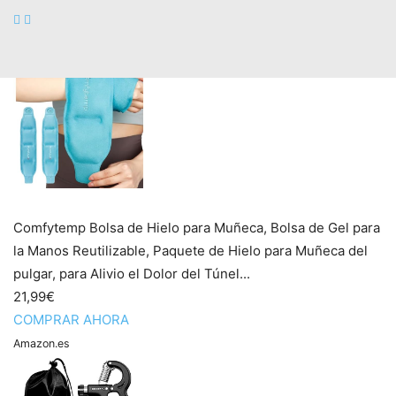
de la mayorí­a de las
lesiones
. Sin embargo, el tratamiento
precoz y la
prevención
son la clave.
Comfytemp Bolsa de Hielo para Muñeca, Bolsa de Gel para
la Manos Reutilizable, Paquete de Hielo para Muñeca del
pulgar, para Alivio el Dolor del Túnel...
21,99€
COMPRAR AHORA
Amazon.es