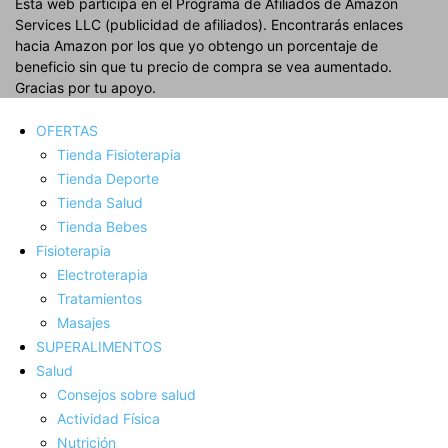
Esta web participa en el Programa de Afiliados de Amazon
Services LLC (publicidad de afiliados). Encontrarás enlaces
hacia Amazon por los que yo obtengo un porcentaje de
beneficio sin que tu precio de compra se vea aumentado.
Gracias por tu apoyo.
OFERTAS
Tienda Fisioterapia
Tienda Deporte
Tienda Salud
Tienda Bebes
Fisioterapia
Electroterapia
Tratamientos
Masajes
SUPERALIMENTOS
Salud
Consejos sobre salud
Actividad Fí­sica
Nutrición