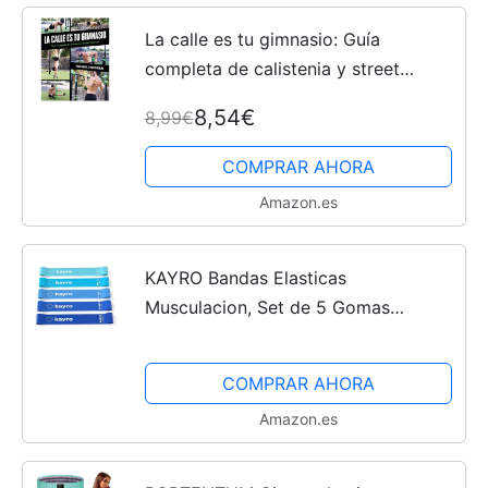
La calle es tu gimnasio: Guía
completa de calistenia y street
workout
8,54€
8,99€
COMPRAR AHORA
Amazon.es
KAYRO Bandas Elasticas
Musculacion, Set de 5 Gomas
Elasticas Musculacion, Cintas
Elasticas Musculacion con Bolsa de
COMPRAR AHORA
Transporte, Tu Gimnasio en Casa
Amazon.es
para...