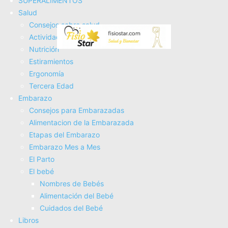
SUPERALIMENTOS
calentamiento profundo a nivel local, aunque por lo
Salud
general no hay sensación de calor.
Consejos sobre salud
Actividad Fí­sica
EN SITUACIONES EN LAS QUE UN
Nutrición
EFECTO DE CALENTAMIENTO NO ES
Estiramientos
DESEABLE, TAL COMO
UNA LESIÓN
Ergonomí­a
Tercera Edad
FRESCA CON LA INFLAMACIÓN
Embarazo
AGUDA, EL ULTRASONIDO PUEDE
Consejos para Embarazadas
SER PULSADO EN LUGAR DE
Alimentacion de la Embarazada
TRANSMITIRSE DE FORMA
Etapas del Embarazo
Embarazo Mes a Mes
CONTINUA
.
El Parto
El bebé
Efectos del ultrasonido
Nombres de Bebés
Alimentación del Bebé
El ultrasonido puede producir muchos efectos que no son
Cuidados del Bebé
sólo el efecto de calentamiento potencial.
Libros