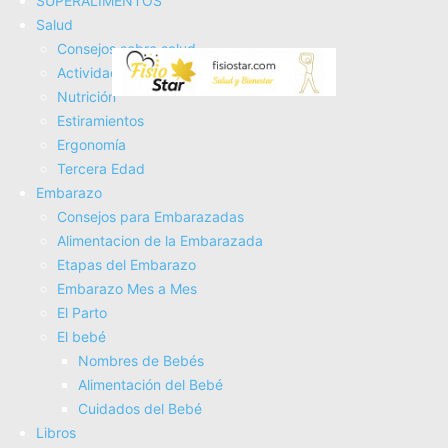
SUPERALIMENTOS
también existe la posibilidad de la aplicación en medio
Salud
acuático, gracias a la capacidad del agua de transmitir con
Consejos sobre salud
facilidad este tipo de vibraciones.
Actividad Fí­sica
Nutrición
El tiempo de aplicación es variable lo normal es entre 4 y
Estiramientos
10 minutos.
Ergonomí­a
Tercera Edad
Embarazo
Consejos para Embarazadas
Alimentacion de la Embarazada
Etapas del Embarazo
Embarazo Mes a Mes
El Parto
El bebé
Nombres de Bebés
VEVOR Limpiador ultrasónico, 30L Limpiador Ultrasonidos
Alimentación del Bebé
Profesional de Acero Inoxidable, 600W Máquina de
Cuidados del Bebé
Ultrasonido con Temporizador Digital, Temperatura...
Libros
199,90€