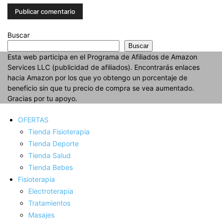
Buscar
Buscar
Esta web participa en el Programa de Afiliados de Amazon
Services LLC (publicidad de afiliados). Encontrarás enlaces
hacia Amazon por los que yo obtengo un porcentaje de
beneficio sin que tu precio de compra se vea aumentado.
Gracias por tu apoyo.
OFERTAS
Tienda Fisioterapia
Tienda Deporte
Tienda Salud
Tienda Bebes
Fisioterapia
Electroterapia
Tratamientos
Masajes