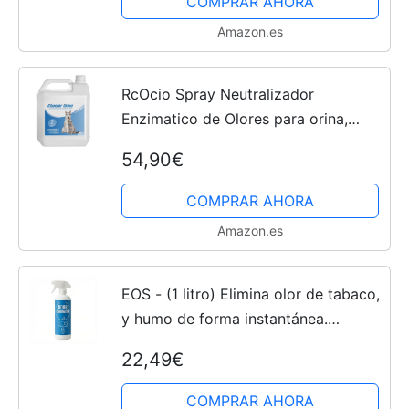
COMPRAR AHORA
mascotas, Biodegradable y sin
Amazon.es
Tóxicos...
RcOcio Spray Neutralizador
Enzimatico de Olores para orina,
heces o vómitos de Perros y
54,90€
Gatos/eliminador de Malos olores
producido por el Pipi de Las...
COMPRAR AHORA
Amazon.es
EOS - (1 litro) Elimina olor de tabaco,
y humo de forma instantánea.
Producto Antitabaco, antiolores
22,49€
especializado en quitar olores en
tejidos. Ambientador...
COMPRAR AHORA