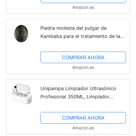
Amazon.es
Piedra molesta del pulgar de
Kambaba para el tratamiento de la
piedra de palma del bolsillo de
piedra de cristal - alivia la ansiedad y
COMPRAR AHORA
el estrés
Amazon.es
Unipampa Limpiador Ultrasónico
Profesional 350ML, Limpiador
Ultrasonidos 47KHz, Máquina de
Limpieza Ultrasónica Gafas con 2
COMPRAR AHORA
Modos de Limpieza, Ultrasonidos...
Amazon.es