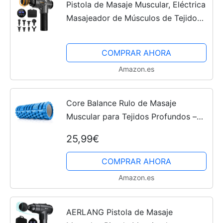
Pistola de Masaje Muscular, Eléctrica
Masajeador de Músculos de Tejido
Profundo Hasta 4800 RPM, 30
Velocidades, 8 Cabezales de Masaje,
COMPRAR AHORA
Pantalla LCD Táctil,...
Amazon.es
Core Balance Rulo de Masaje
Muscular para Tejidos Profundos –
Rodillo de Masaje para Aliviar Puntos
25,99€
de Tensión – Foam Roller Masajeador
Deportivo – Rulo de...
COMPRAR AHORA
Amazon.es
AERLANG Pistola de Masaje