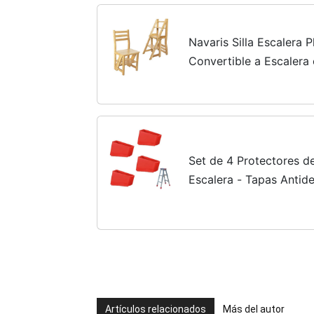
Navaris Silla Escalera 
Convertible a Escalera 
Silla Plegable 2 en 1 p
bambú
Set de 4 Protectores 
Escalera - Tapas Antide
Madera, Protección par
Escaleras
Artículos relacionados
Más del autor