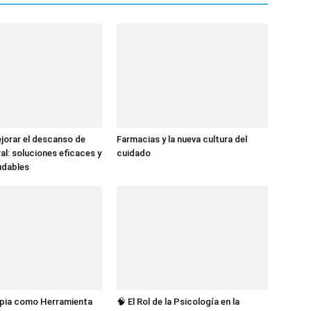
jorar el descanso de
Farmacias y la nueva cultura del
al: soluciones eficaces y
cuidado
udables
apia como Herramienta
🧠 El Rol de la Psicología en la