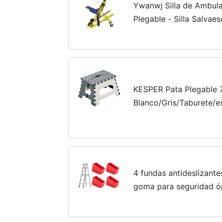
Ywanwj Silla de Ambul
Plegable - Silla Salvae
Silla de Ruedas Anciano
Plegables Subiendo y...
KESPER Pata Plegable 7
Blanco/Gris/Taburete/e
4 fundas antideslizante
goma para seguridad ó
para escaleras telescóp
accesorio esencial...