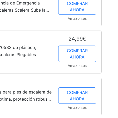
ancia de Emergencia
COMPRAR
AHORA
scaleras Scalera Sube la
s Portátiles Tripulados
Amazon.es
24,99€
0533 de plástico,
COMPRAR
scaleras Plegables
AHORA
Amazon.es
s para pies de escalera de
COMPRAR
AHORA
ptima, protección robusta
icas y escaleras,
Amazon.es