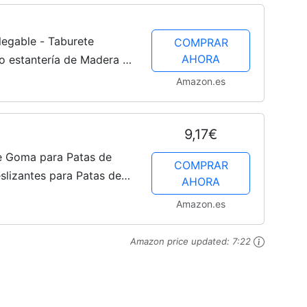
Plegable - Taburete
COMPRAR
AHORA
o estantería de Madera -
ara Cocina - De Madera de
Amazon.es
9,17€
de Goma para Patas de
COMPRAR
slizantes para Patas de
AHORA
a Suelos y Seguridad en
Amazon.es
Amazon price updated:
7:22