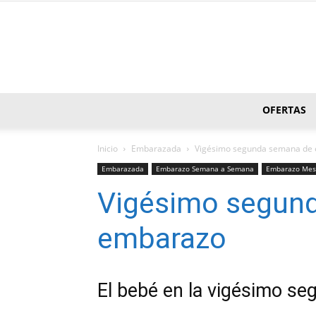
OFERTAS
Inicio
Embarazada
Vigésimo segunda semana de
Embarazada
Embarazo Semana a Semana
Embarazo Mes
Vigésimo segun
embarazo
El bebé en la vigésimo s