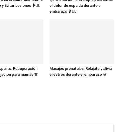
 y Evitar Lesiones 🤰🧘‍♀️
el dolor de espalda durante el
embarazo 🤰🧘‍♀️
sparto: Recuperación
Masajes prenatales: Relájate y alivia
lajación para mamás 🌸
el estrés durante el embarazo 🌸