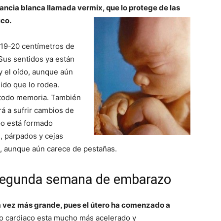
tancia blanca llamada vermix, que lo protege de las
ico.
 19-20 centímetros de
Sus sentidos ya están
 y el oído, aunque aún
uido que lo rodea.
 todo memoria. También
á a sufrir cambios de
po está formado
, párpados y cejas
, aunque aún carece de pestañas.
 segunda semana de embarazo
a vez más grande, pues el útero ha comenzado a
mo cardiaco esta mucho más acelerado y