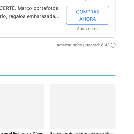
RTE. Marco portafotos
COMPRAR
rio, regalos embarazadas
AHORA
eriza, anunciar embarazo
Amazon.es
Amazon price updated:
6:43
co en el Embarazo: Cómo
Ejercicios de fisioterapia para aliviar