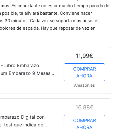
simos. Es importante no estar mucho tiempo parada de
a posible, te aliviará bastante. Conviene hacer
os 30 minutos. Cada vez se soporta más peso, es
 dolores de espalda. Hay que reposar de vez en
11,99€
 - Libro Embarazo
COMPRAR
bum Embarazo 9 Meses
AHORA
a Embarazada Fotos Datos
Amazon.es
rafías -...
16,88€
embarazo Digital con
COMPRAR
l test que indica de
AHORA