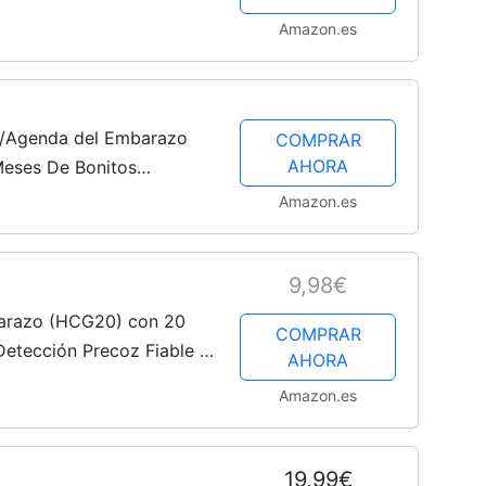
, 1 test digital
Amazon.es
ro/Agenda del Embarazo
COMPRAR
AHORA
eses De Bonitos
 Esperaba, Álbum
Amazon.es
, Ecografías e...
9,98€
razo (HCG20) con 20
COMPRAR
Detección Precoz Fiable y
AHORA
a Sensibilidad, Test de
Amazon.es
19,99€