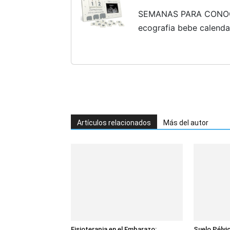
SEMANAS PARA CONOCE
ecografia bebe calenda
originales, madre prim
abuelos, futuro papá,...
Artículos relacionados
Más del autor
Fisioterapia en el Embarazo:
Suelo Pélvi