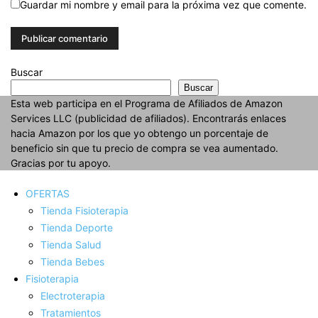
Guardar mi nombre y email para la próxima vez que comente.
Buscar
Buscar
Esta web participa en el Programa de Afiliados de Amazon
Services LLC (publicidad de afiliados). Encontrarás enlaces
hacia Amazon por los que yo obtengo un porcentaje de
beneficio sin que tu precio de compra se vea aumentado.
Gracias por tu apoyo.
OFERTAS
Tienda Fisioterapia
Tienda Deporte
Tienda Salud
Tienda Bebes
Fisioterapia
Electroterapia
Tratamientos