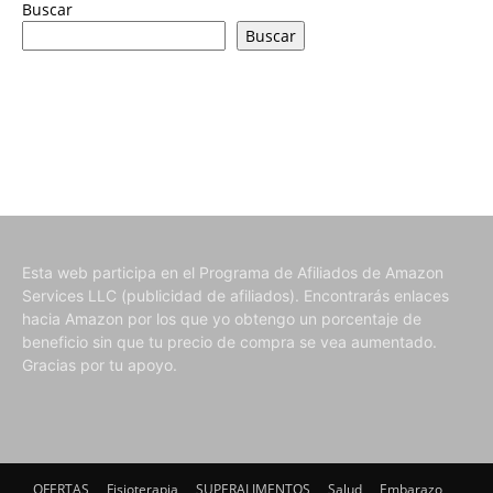
Buscar
Buscar
Esta web participa en el Programa de Afiliados de Amazon
Services LLC (publicidad de afiliados). Encontrarás enlaces
hacia Amazon por los que yo obtengo un porcentaje de
beneficio sin que tu precio de compra se vea aumentado.
Gracias por tu apoyo.
OFERTAS
Fisioterapia
SUPERALIMENTOS
Salud
Embarazo