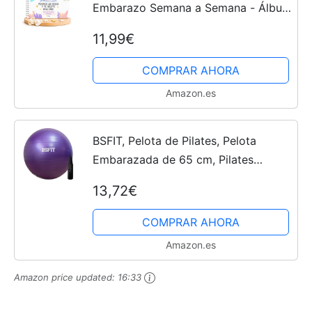
Embarazo Semana a Semana - Álbum
Embarazo 9 Meses de Recuerdos -
11,99€
Agenda Embarazada Fotos Datos
Pegatinas Consejos Ecografías -...
COMPRAR AHORA
Amazon.es
BSFIT, Pelota de Pilates, Pelota
Embarazada de 65 cm, Pilates
Accesorios, Fitness, Embarazo,
13,72€
Descubre una Variedad en Balon
Yoga y Accesorios para tu Rutina...
COMPRAR AHORA
Amazon.es
Amazon price updated:
16:33