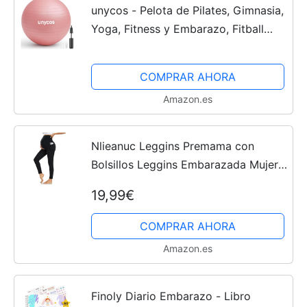
unycos - Pelota de Pilates, Gimnasia,
Yoga, Fitness y Embarazo, Fitball
Antideslizante y Anti-Burst【65 cm】
de PVC Extra Grueso, Resistencia de
COMPRAR AHORA
300 kg, Incluye...
Amazon.es
Nlieanuc Leggins Premama con
Bolsillos Leggins Embarazada Mujer
Cintura Alta Pantalones Premama
19,99€
Ropa Maternidad Elásticos Suave
COMPRAR AHORA
Amazon.es
Finoly Diario Embarazo - Libro