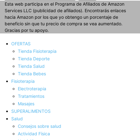
Esta web participa en el Programa de Afiliados de Amazon
Services LLC (publicidad de afiliados). Encontrarás enlaces
hacia Amazon por los que yo obtengo un porcentaje de
beneficio sin que tu precio de compra se vea aumentado.
Gracias por tu apoyo.
OFERTAS
Tienda Fisioterapia
Tienda Deporte
Tienda Salud
Tienda Bebes
Fisioterapia
Electroterapia
Tratamientos
Masajes
SUPERALIMENTOS
Salud
Consejos sobre salud
Actividad Fí­sica