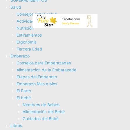
SUPERALIMENTOS
nada raro ni tengas que moverte, por lo que te permite
Salud
hacerlo a cualquier hora del día y haciendo cualquier cosa,
Consejos sobre salud
incluso en el trabajo. En tres meses, ya se debería notar la
Actividad Fí­sica
mejoría.
Nutrición
Estiramientos
Una forma muy fácil de hacer el ejercicio es mientras
Ergonomí­a
estamos en el baño haciendo pis. Lo único que se debe
Tercera Edad
Embarazo
hacer es orinar un poco e intentar contener la orina y
Consejos para Embarazadas
volver a soltar. Así varias veces hasta que se termine.
Alimentacion de la Embarazada
Etapas del Embarazo
Otro método es ir soltándola poco a poco.
Embarazo Mes a Mes
El Parto
En nuestra
mantita para hacer yoga
, nos acostamos boca
El bebé
arriba y abrimos las piernas. No se deben abrir mucho, con
Nombres de Bebés
que queden paralelas a los hombres es más que
Alimentación del Bebé
suficiente.
Cuidados del Bebé
Libros