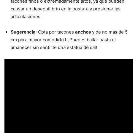
tacones finos o extremadamente altos, ya que pueden
causar un desequilibrio en la postura y presionar las
articulaciones.
Sugerencia
: Opta por tacones
anchos
y de no más de 5
cm para mayor comodidad. ¡Puedes bailar hasta el
amanecer sin sentirte una estatua de sal!