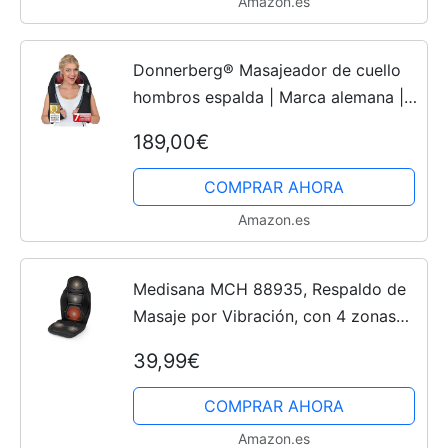
Amazon.es
Donnerberg® Masajeador de cuello
hombros espalda | Marca alemana |
Masajeador cervicales shiatsu | alivia
189,00€
las contracturas | calor para relajar
los músculos,...
COMPRAR AHORA
Amazon.es
Medisana MCH 88935, Respaldo de
Masaje por Vibración, con 4 zonas
de masaje y 5 modos de masaje
39,99€
COMPRAR AHORA
Amazon.es