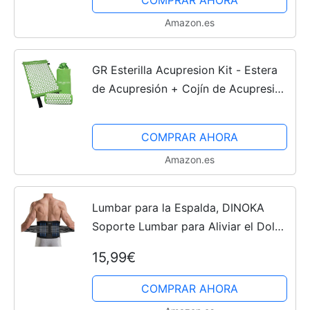
Amazon.es
GR Esterilla Acupresion Kit - Estera
de Acupresión + Cojín de Acupresión
+ Bolsa - Alivia el Dolor de Espalda y
Cuello, Relaja los Músculos y Reduce
COMPRAR AHORA
el Insomnio
Amazon.es
Lumbar para la Espalda, DINOKA
Soporte Lumbar para Aliviar el Dolor
y Lesiones, Cinturon Lumbar Prevenir
15,99€
Daños, Faja lumbar para la espalda
para...
COMPRAR AHORA