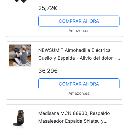
dolor de espalda y cuello, relaja los
25,72€
músculos y reduce el insomnio –
incluye funda...
COMPRAR AHORA
Amazon.es
NEWSUMIT Almohadilla Eléctrica
Cuello y Espalda - Alivio del dolor - 3
Niveles de Temperatura -
36,29€
Calentamiento Rápido - Protección
Apagado Automático 90min -...
COMPRAR AHORA
Amazon.es
Medisana MCN 88930, Respaldo
Masajeador Espalda Shiatsu y
Acupresión, masaje independiente