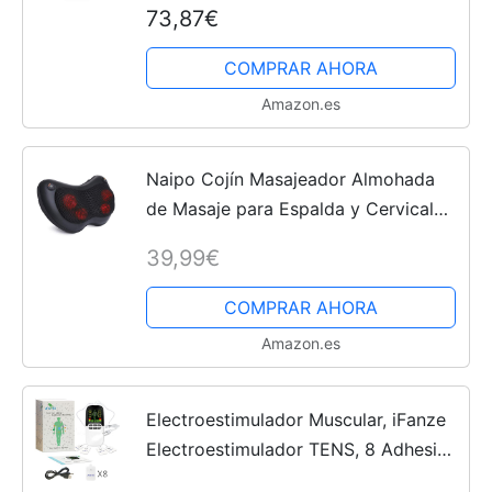
73,87€
espalda 3 modalidades + cuello +
asiento, función calor, imitación...
COMPRAR AHORA
Amazon.es
Naipo Cojín Masajeador Almohada
de Masaje para Espalda y Cervical
Shiatsu con Calor para Relajar el
39,99€
Cuello Lumbares Piernas y Pies -
Casa Oficina y Coche Uso
COMPRAR AHORA
Amazon.es
Electroestimulador Muscular, iFanze
Electroestimulador TENS, 8 Adhesivo
Electrodos, 2 Canales, 8 Programas,