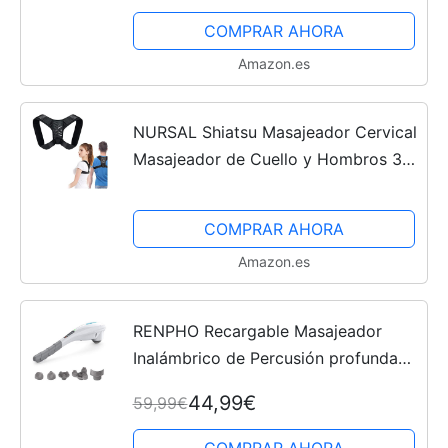
Reduce Dolor de Espalda, Cuello,
COMPRAR AHORA
Codo, Hombro,...
Amazon.es
NURSAL Shiatsu Masajeador Cervical
Masajeador de Cuello y Hombros 3D
de frotamiento profundo para cuello
y hombros con calor y terapia de
COMPRAR AHORA
vibración para el...
Amazon.es
RENPHO Recargable Masajeador
Inalámbrico de Percusión profunda
para espalda, músculos, pie, cuello,
44,99€
59,99€
hombro, pantorrilla - Alivio completo
de los dolores...
COMPRAR AHORA