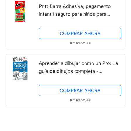
Pritt Barra Adhesiva, pegamento
infantil seguro para niños para
manualidades, cola universal de
adhesión fuerte para estuche escolar
COMPRAR AHORA
y oficina, 3+1 x 11 g...
Amazon.es
Aprender a dibujar como un Pro: La
guía de dibujos completa -
Materiales, técnicas y métodos, luces
y sombras, perspectivas, texturas y
COMPRAR AHORA
detalles - Todo paso...
Amazon.es