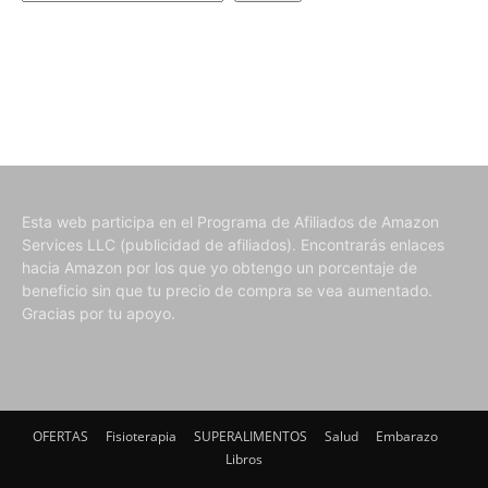
Esta web participa en el Programa de Afiliados de Amazon
Services LLC (publicidad de afiliados). Encontrarás enlaces
hacia Amazon por los que yo obtengo un porcentaje de
beneficio sin que tu precio de compra se vea aumentado.
Gracias por tu apoyo.
OFERTAS
Fisioterapia
SUPERALIMENTOS
Salud
Embarazo
Libros