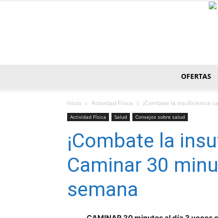
OFERTAS
Inicio
Actividad Fí­sica
¡Combate la insuficiencia 
Actividad Fí­sica
Salud
Consejos sobre salud
¡Combate la insuf
Caminar 30 minut
semana
CAMINAR 30 minutos al día 3 veces e