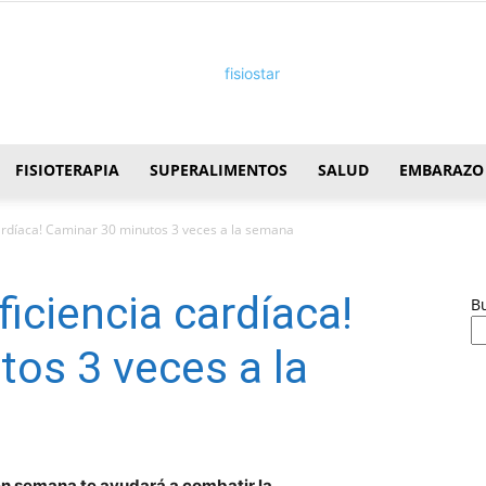
FISIOTERAPIA
SUPERALIMENTOS
SALUD
EMBARAZO
FisioStar
cardíaca! Caminar 30 minutos 3 veces a la semana
iciencia cardíaca!
B
os 3 veces a la
n semana te ayudará a combatir la