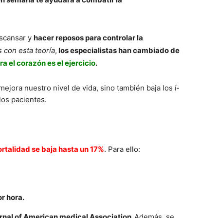
scansar y
hacer reposos para controlar la
con esta teorí­a
,
los especialistas han cambiado de
ra e
l corazón es el ejercicio
.
mejora nuestro nivel de vida, sino también baja los í­
los pacientes.
ortalidad se baja hasta un 17%
. Para ello:
or hora.
rnal of American medical Association.
Además, se