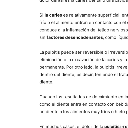
dolor dental es la caries dental o una cavida
Si
la caries
es relativamente superficial, en
frío o el alimento entran en contacto con el
conduce a la inflamación del tejido nervioso
sin
factores desencadenantes
, como líquid
La pulpitis puede ser reversible o irreversib
eliminación o la excavación de la caries y l
permanente. Por otro lado, la pulpitis irrever
dentro del diente, es decir, teniendo el trat
diente.
Cuando los resultados de decaimiento en la p
como el diente entra en contacto con bebida
un diente a los alimentos muy fríos o hielo 
En muchos casos, el dolor de la
pulpitis irr