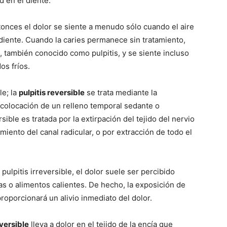
d en el diente.
tonces el dolor se siente a menudo sólo cuando el aire
 diente. Cuando la caries permanece sin tratamiento,
, también conocido como pulpitis, y se siente incluso
os fríos.
le; la
pulpitis reversible
se trata mediante la
a colocación de un relleno temporal sedante o
sible es tratada por la extirpación del tejido del nervio
amiento del canal radicular, o por extracción de todo el
ulpitis irreversible, el dolor suele ser percibido
s o alimentos calientes. De hecho, la exposición de
proporcionará un alivio inmediato del dolor.
eversible
lleva a dolor en el tejido de la encía que