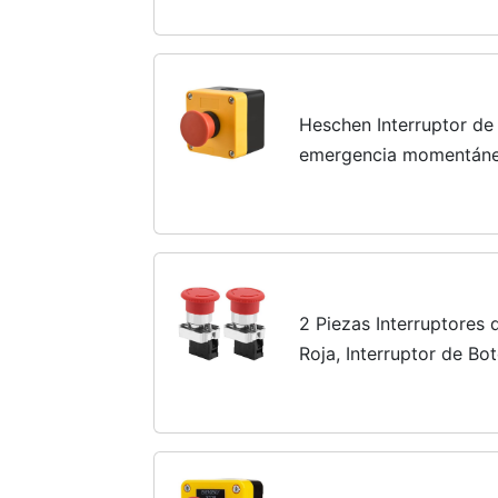
Heschen Interruptor de
emergencia momentánea
A con caja NC
2 Piezas Interruptores
Roja, Interruptor de B
Emergencia 22mm XB5