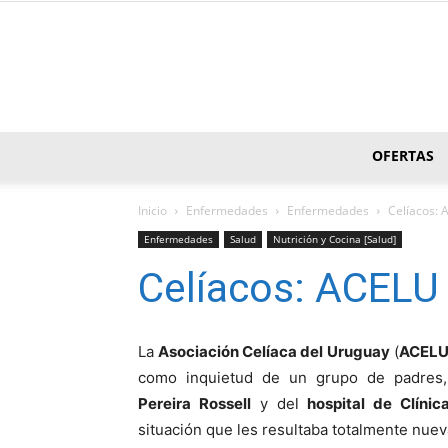
OFERTAS
Inicio
Enfermedades
Enfermedades
Celí­acos: 
Enfermedades
Salud
Nutrición y Cocina [Salud]
Celí­acos: ACELU 
La
Asociación Celí­aca del Uruguay
(
ACEL
como inquietud de un grupo de padres
Pereira Rossell
y del
hospital de Clí­nic
situación que les resultaba totalmente nuev