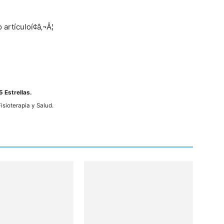
rtí­culoí¢â‚¬Â¦
5 Estrellas.
Fisioterapia y Salud.