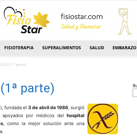
FISIOTERAPIA
SUPERALIMENTOS
SALUD
EMBARAZO
FisioStar
ACELU (1ª parte)
(1ª parte)
B
U
), fundada el
3 de abril de 1986
, surgió
, apoyados por médicos del
hospital
as
, como la mejor solución ante una
a.