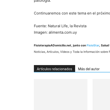
patologí­a.
Continuaremos con este tema en el próximo a
Fuente: Natural Life, la Revista
Imagen: alimenta.com.uy
FisioterapiaADomicilio.net
, junto con
FisioStar
, Salud 
Noticias, Artí­culos, Ví­deos y Toda la Información sobre 
Artículos relacionados
Más del autor