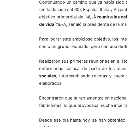
Continuando un camino que ya habí­a sido 
(en la década del 60), España, Italia y Argent
objetivo primordial de í¢â‚¬Å“
reunir a los ce
de vida
í¢â‚¬Â, señaló la presidenta de la in
Para lograr este ambicioso objetivo, los in
como un grupo reducido, pero con una ded
Realizaron sus primeras reuniones en el Hos
enfermedad celiaca, de parte de los técn
sociales
, intercambiando recetas y cuest
elaborados.
Encontraron que la reglamentación nacional 
fabricantes, lo que provocaba mucha incert
Desde ese dí­a hasta hoy, se han obtenido