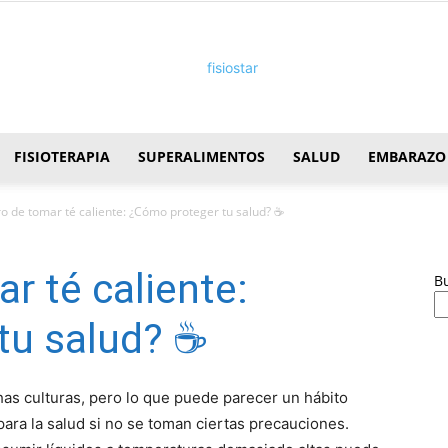
FISIOTERAPIA
SUPERALIMENTOS
SALUD
EMBARAZO
FisioStar
gro de tomar té caliente: ¿Cómo proteger tu salud? ☕
ar té caliente:
B
tu salud? ☕
has culturas, pero lo que puede parecer un hábito
para la salud si no se toman ciertas precauciones.