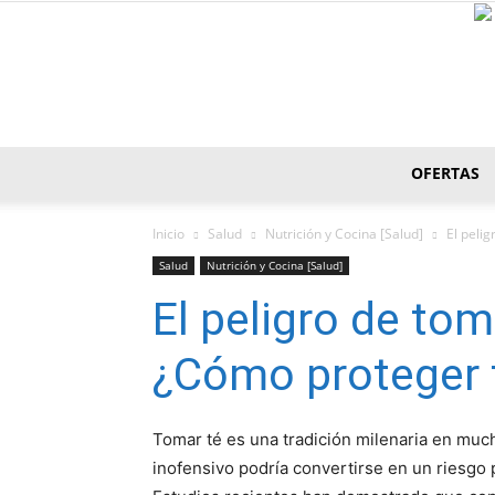
OFERTAS
Inicio
Salud
Nutrición y Cocina [Salud]
El peli
Salud
Nutrición y Cocina [Salud]
El peligro de tom
¿Cómo proteger 
Tomar té es una tradición milenaria en muc
inofensivo podría convertirse en un riesgo 