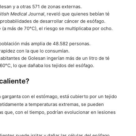
esan y a otras 571 de zonas externas.
itish Medical Journal
, reveló que quienes bebían té
 probabilidades de desarrollar cáncer de esófago.
 (a más de 70°C), el riesgo se multiplicaba por ocho.
 población más amplia de 48.582 personas.
 rapidez con la que lo consumían.
abitantes de Golesan ingerían más de un litro de té
60°C, lo que dañaba los tejidos del esófago.
 caliente?
 garganta con el estómago, está cubierto por un tejido
petidamente a temperaturas extremas, se pueden
s que, con el tiempo, podrían evolucionar en lesiones
ientes puede irritar y dañar las células del esófago.