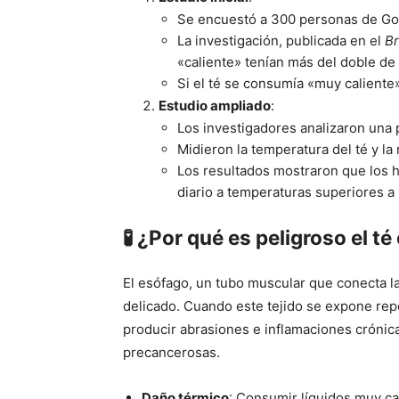
Se encuestó a 300 personas de Gol
La investigación, publicada en el
Br
«caliente» tenían más del doble de
Si el té se consumía «muy caliente»
Estudio ampliado
:
Los investigadores analizaron una
Midieron la temperatura del té y la
Los resultados mostraron que los h
diario a temperaturas superiores a 
🧪
¿Por qué es peligroso el té
El esófago, un tubo muscular que conecta la
delicado. Cuando este tejido se expone re
producir abrasiones e inflamaciones crónica
precancerosas.
Daño térmico
: Consumir líquidos muy cal