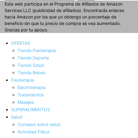
Esta web participa en el Programa de Afiliados de Amazon
Services LLC (publicidad de afiliados). Encontrarás enlaces
hacia Amazon por los que yo obtengo un porcentaje de
beneficio sin que tu precio de compra se vea aumentado.
Gracias por tu apoyo.
OFERTAS
Tienda Fisioterapia
Tienda Deporte
Tienda Salud
Tienda Bebes
Fisioterapia
Electroterapia
Tratamientos
Masajes
SUPERALIMENTOS
Salud
Consejos sobre salud
Actividad Fí­sica