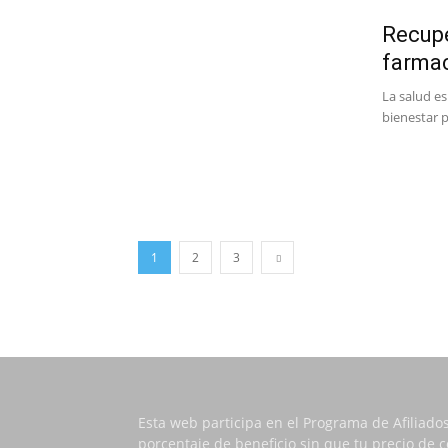
Recupe
farma
La salud e
bienestar p
1
2
3
Esta web participa en el Programa de Afiliado
porcentaje de beneficio sin que tu precio de