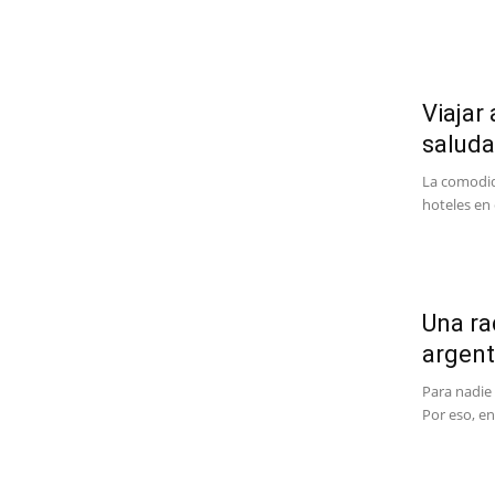
Viajar
saluda
La comodid
hoteles en 
Una ra
argent
Para nadie
Por eso, e