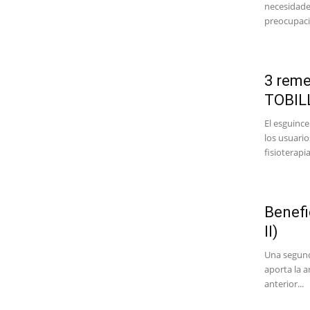
necesidade
preocupaci
3 reme
TOBIL
El esguinc
los usuari
fisioterapia.
Benefi
II)
Una segund
aporta la a
anterior...