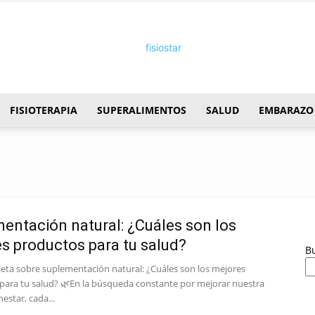
FISIOTERAPIA
SUPERALIMENTOS
SALUD
EMBARAZO
FisioStar
entación natural: ¿Cuáles son los
s productos para tu salud?
B
eta sobre suplementación natural: ¿Cuáles son los mejores
para tu salud? 🌿En la búsqueda constante por mejorar nuestra
nestar, cada...