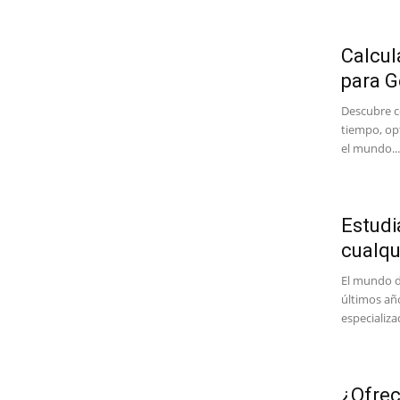
Calcul
para G
Descubre c
tiempo, op
el mundo...
Estudi
cualqu
El mundo d
últimos añ
especializa
¿Ofrec