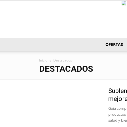
OFERTAS
Inicio
Destacados
DESTACADOS
Suplem
mejore
Guía compl
productos 
salud y bie