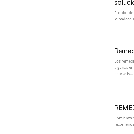
soluci
El dolor de
lo padece.
Remedi
Los remedi
algunas en
psoriasis....
REMED
Comienza el 
recomendar