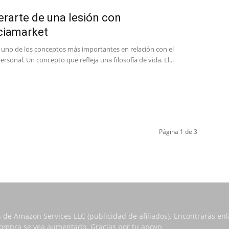
rarte de una lesión con
ciamarket
s uno de los conceptos más importantes en relación con el
ersonal. Un concepto que refleja una filosofía de vida. El...
Página 1 de 3
s de Amazon Services LLC (publicidad de afiliados). Encontrarás e
 compra se vea aumentado. Gracias por tu apoyo.