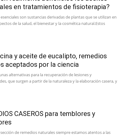
ales en tratamientos de fisioterapia?
 esenciales son sustancias derivadas de plantas que se utilizan en
ctos de la salud, el bienestar y la cosmética natural.Estos
cina y aceite de eucalipto, remedios
s aceptados por la ciencia
unas alternativas para la recuperación de lesiones y
s, que surgen a partir de la naturaleza y la elaboración casera, y
IOS CASEROS para temblores y
bres
 sección de remedios naturales siempre estamos atentos a las