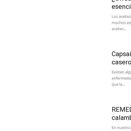
esenci
Los aceites
muchos aspe
aceites...
Capsai
casero
Existen alg
enfermedade
que la...
REMED
calam
En nuestra