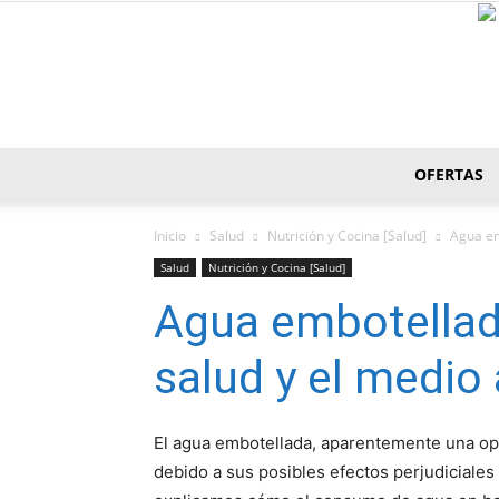
OFERTAS
Inicio
Salud
Nutrición y Cocina [Salud]
Agua em
Salud
Nutrición y Cocina [Salud]
Agua embotellad
salud y el medio
El agua embotellada, aparentemente una opc
debido a sus posibles efectos perjudiciales 