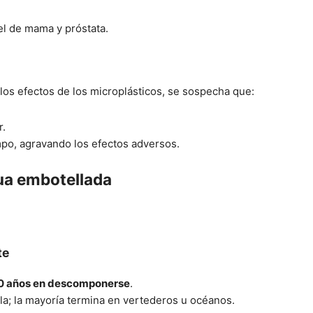
 de mama y próstata.
s efectos de los microplásticos, se sospecha que:
r.
po, agravando los efectos adversos.
ua embotellada
te
0 años en descomponerse
.
cla; la mayoría termina en vertederos u océanos.