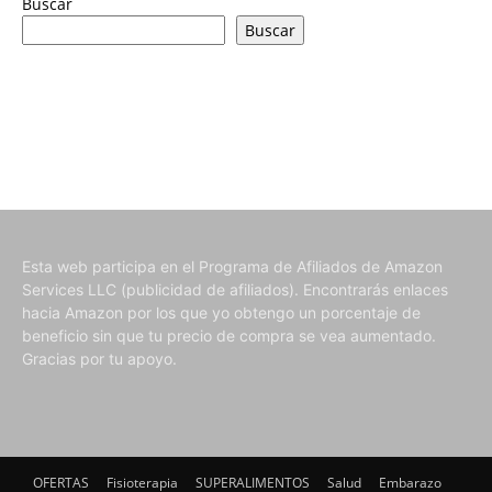
Buscar
Buscar
Esta web participa en el Programa de Afiliados de Amazon
Services LLC (publicidad de afiliados). Encontrarás enlaces
hacia Amazon por los que yo obtengo un porcentaje de
beneficio sin que tu precio de compra se vea aumentado.
Gracias por tu apoyo.
OFERTAS
Fisioterapia
SUPERALIMENTOS
Salud
Embarazo