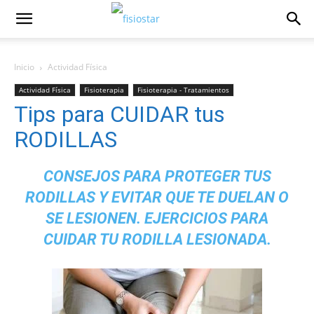
Inicio
Actividad Fí­sica
Actividad Fí­sica
Fisioterapia
Fisioterapia - Tratamientos
Tips para CUIDAR tus
Videos de Fisioterapia
RODILLAS
CONSEJOS PARA PROTEGER TUS
RODILLAS Y EVITAR QUE TE DUELAN O
SE LESIONEN. EJERCICIOS PARA
CUIDAR TU RODILLA LESIONADA.