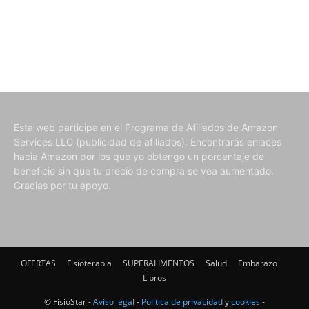
Esta web participa en el Programa de Afiliados de Amazon
Services LLC (publicidad de afiliados). Encontrarás enlaces
hacia Amazon por los que yo obtengo un porcentaje de
beneficio sin que tu precio de compra se vea aumentado.
Gracias por tu apoyo.
OFERTAS
Fisioterapia
SUPERALIMENTOS
Salud
Embarazo
Libros
© FisioStar -
Aviso legal
-
Política de privacidad
y
cookies
-