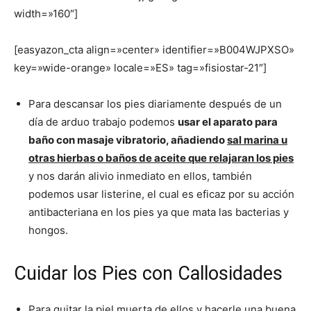
width=»160″]
[easyazon_cta align=»center» identifier=»B004WJPXSO»
key=»wide-orange» locale=»ES» tag=»fisiostar-21″]
Para descansar los pies diariamente después de un
día de arduo trabajo podemos
usar el aparato para
baño con masaje vibratorio, añadiendo
sal marina u
otras hierbas o baños de aceite que relajaran los pies
y nos darán alivio inmediato en ellos, también
podemos usar listerine, el cual es eficaz por su acción
antibacteriana en los pies ya que mata las bacterias y
hongos.
Cuidar los Pies con Callosidades
Para quitar la piel muerta de ellos y hacerle una buena