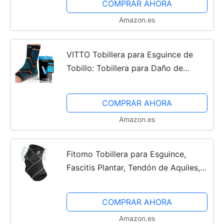
COMPRAR AHORA
Talla M (40-42,5)
Amazon.es
VITTO Tobillera para Esguince de
Tobillo: Tobillera para Daño de
Ligamentos, Tobillos Débiles,
Tendinitis de Aquiles y Artritis (Pie
COMPRAR AHORA
Izquierdo o Derecho)...
Amazon.es
Fitomo Tobillera para Esguince,
Fascitis Plantar, Tendón de Aquiles,
Tobillera Estabilizadora de Tobillo
con Férulas Laterales y Banda de
COMPRAR AHORA
Fuerte Compresión,...
Amazon.es