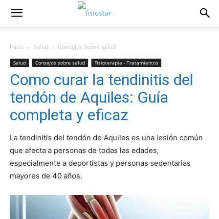
Inicio
Salud
Consejos sobre salud
Salud
Consejos sobre salud
Fisioterapia - Tratamientos
Como curar la tendinitis del
Fisioterapia Deportiva
tendón de Aquiles: Guía
completa y eficaz
La tendinitis del tendón de Aquiles es una lesión común
que afecta a personas de todas las edades,
especialmente a deportistas y personas sedentarias
mayores de 40 años.