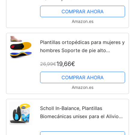
Deportivas Hombre Mujer para
Ayudar A Reducir el Talón...
COMPRAR AHORA
Amazon.es
Plantillas ortopédicas para mujeres y
hombres Soporte de pie alto
Plantillas de zapatos funcionales
19,66€
26,99€
suaves Inserto para pies planos,
dolor de pie, fascitis...
COMPRAR AHORA
Amazon.es
Scholl In-Balance, Plantillas
Biomecánicas unisex para el Alivio
del Dolor de Talón y Tobillo, Calma y
Previene el Dolor, Pack 2 Plantillas,