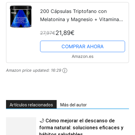
200 Cápsulas Triptofano con
Melatonina y Magnesio + Vitamina
B6, B5, B3 + Espirulina - Máxima
21,89€
27,97€
Dosis Sueño + Descanso - 1,78mg de
Melatonina con Magnesio -...
COMPRAR AHORA
Amazon.es
Amazon price updated:
16:29
Artículos relacionados
Más del autor
🌙 Cómo mejorar el descanso de
forma natural: soluciones eficaces y
hábitos saludables