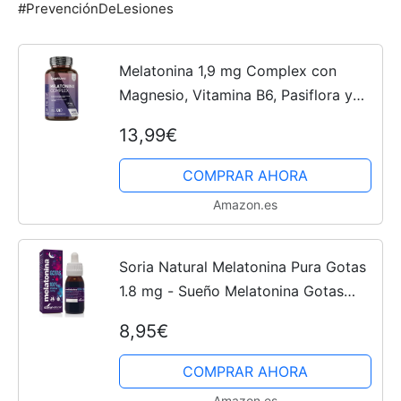
#PrevenciónDeLesiones
Melatonina 1,9 mg Complex con
Magnesio, Vitamina B6, Pasiflora y
Manzanilla - 400 Comprimidos de
13,99€
Liberación Prolongada para más de 1
Año de Suministro - Sin...
COMPRAR AHORA
Amazon.es
Soria Natural Melatonina Pura Gotas
1.8 mg - Sueño Melatonina Gotas
para Dormir Profundamente, 100%
8,95€
Pura - Melatonina Niños y Adultos -
Botella con 50 ml
COMPRAR AHORA
Amazon.es