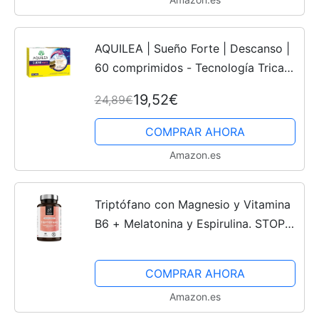
AQUILEA | Sueño Forte | Descanso |
60 comprimidos - Tecnología Tricapa
| Sin Gluten, Sin Lactosa, Sin azúcar
19,52€
24,89€
añadido | Pasiflora, Amapola de
California,...
COMPRAR AHORA
Amazon.es
Triptófano con Magnesio y Vitamina
B6 + Melatonina y Espirulina. STOP
insomnio, mejora tu descanso, eleva
tu estado de ánimo y resta estrés en
COMPRAR AHORA
tu día a día....
Amazon.es