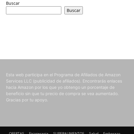
Buscar
Buscar
Esta web participa en el Programa de Afiliados de Amazon
Services LLC (publicidad de afiliados). Encontrarás enlaces
hacia Amazon por los que yo obtengo un porcentaje de
beneficio sin que tu precio de compra se vea aumentado.
Gracias por tu apoyo.
OFERTAS
Fisioterapia
SUPERALIMENTOS
Salud
Embarazo