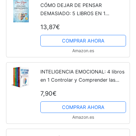
CÓMO DEJAR DE PENSAR
DEMASIADO: 5 LIBROS EN 1
Descubre la Serenidad Mental y
13,87€
Libérate del Pensamiento Excesivo:
Poderosas Técnicas para Controlar la
COMPRAR AHORA
Ansiedad...
Amazon.es
INTELIGENCIA EMOCIONAL: 4 libros
en 1 Controlar y Comprender las
Emociones: Aumentar Autoestima y
7,90€
Disciplina| Terapia Cognitivo
Conductual TCC| Lenguaje ......
COMPRAR AHORA
Amazon.es