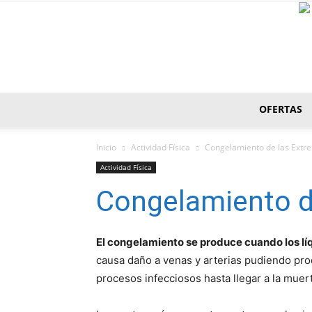
OFERTAS
Inicio
Actividad Fí­sica
Congelamiento de las Extr
Actividad Fí­sica
Congelamiento d
El congelamiento se produce cuando los lí­
causa daño a venas y arterias pudiendo pr
procesos infecciosos hasta llegar a la muer