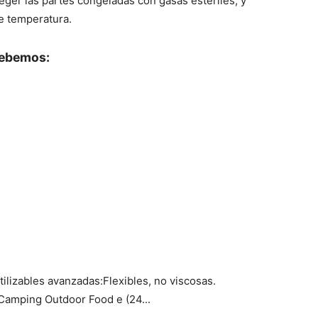
ger las partes congeladas con gasas estériles, y
de temperatura.
debemos:
lizables avanzadas:Flexibles, no viscosas.
Camping Outdoor Food e (24...