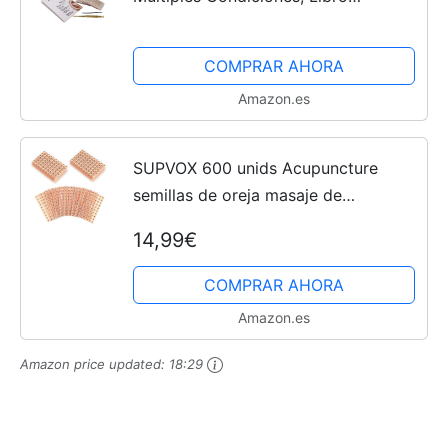
Electrónico Diagrama de
Posicionamiento, Sonda, Diagrama
COMPRAR AHORA
de Acupuntura de la Oreja, Pinzas
Amazon.es
SUPVOX 600 unids Acupuncture
semillas de oreja masaje de
relajación sonda acupresión oído
14,99€
vaccaria bean auricular paster
presión oídos pegatinas 10 hojas
COMPRAR AHORA
Amazon.es
Amazon price updated:
18:29