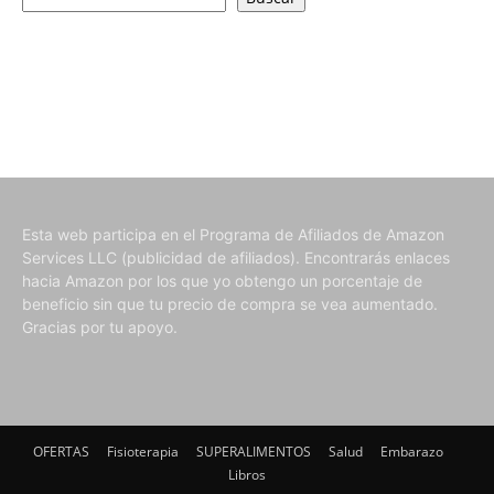
Esta web participa en el Programa de Afiliados de Amazon
Services LLC (publicidad de afiliados). Encontrarás enlaces
hacia Amazon por los que yo obtengo un porcentaje de
beneficio sin que tu precio de compra se vea aumentado.
Gracias por tu apoyo.
OFERTAS
Fisioterapia
SUPERALIMENTOS
Salud
Embarazo
Libros