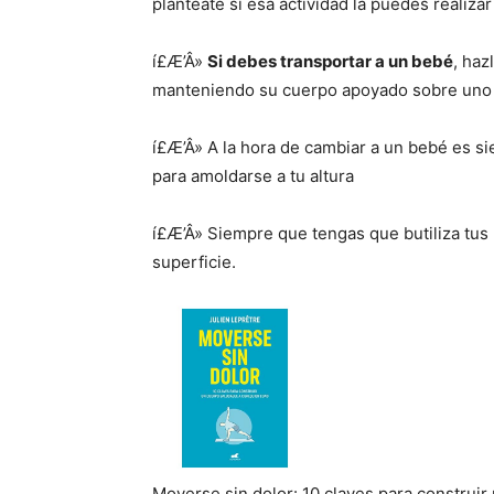
plantéate si esa actividad la puedes realiza
í£Æ’Â»
Si debes transportar a un bebé
, haz
manteniendo su cuerpo apoyado sobre uno
í£Æ’Â» A la hora de cambiar a un bebé es s
para amoldarse a tu altura
í£Æ’Â» Siempre que tengas que butiliza tus
superficie.
Moverse sin dolor: 10 claves para construir