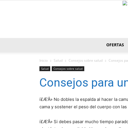
OFERTAS
Inicio
Salud
Consejos sobre salud
Consejos pa
Salud
Consejos sobre salud
Consejos para u
í£Æ’Â» No dobles la espalda al hacer la cama
cama y sostener el peso del cuerpo con la
í£Æ’Â» Si debes pasar mucho tiempo parado 