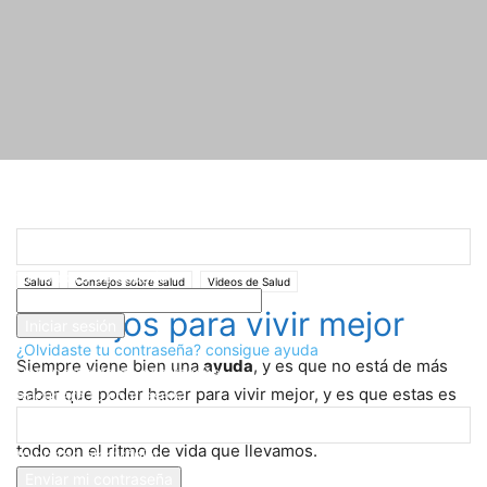
Registrarse
¡Bienvenido! Ingresa en tu cuenta
Inicio
Salud
Consejos sobre salud
Consejos para vivir mejor
tu nombre de usuario
Salud
Consejos sobre salud
Videos de Salud
tu contraseña
Consejos para vivir mejor
¿Olvidaste tu contraseña? consigue ayuda
Siempre viene bien una
ayuda
, y es que no está de más
Recuperación de contraseña
saber que poder hacer para vivir mejor, y es que estas es
Recupera tu contraseña
una de las mayores
preocupaciones
de hoy en dí­a, sobre
todo con el ritmo de vida que llevamos.
tu correo electrónico