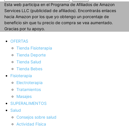
Esta web participa en el Programa de Afiliados de Amazon
Services LLC (publicidad de afiliados). Encontrarás enlaces
hacia Amazon por los que yo obtengo un porcentaje de
beneficio sin que tu precio de compra se vea aumentado.
Gracias por tu apoyo.
OFERTAS
Tienda Fisioterapia
Tienda Deporte
Tienda Salud
Tienda Bebes
Fisioterapia
Electroterapia
Tratamientos
Masajes
SUPERALIMENTOS
Salud
Consejos sobre salud
Actividad Fí­sica