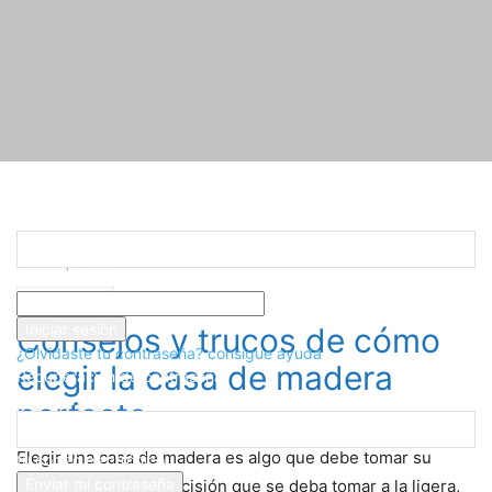
Registrarse
¡Bienvenido! Ingresa en tu cuenta
Inicio
Actividad Fí­sica
Consejos y trucos de cómo elegir la casa de
madera perfecta
tu nombre de usuario
Actividad Fí­sica
tu contraseña
Consejos y trucos de cómo
¿Olvidaste tu contraseña? consigue ayuda
elegir la casa de madera
Recuperación de contraseña
Recupera tu contraseña
perfecta
Elegir una casa de madera es algo que debe tomar su
tu correo electrónico
tiempo. No es una decisión que se deba tomar a la ligera,