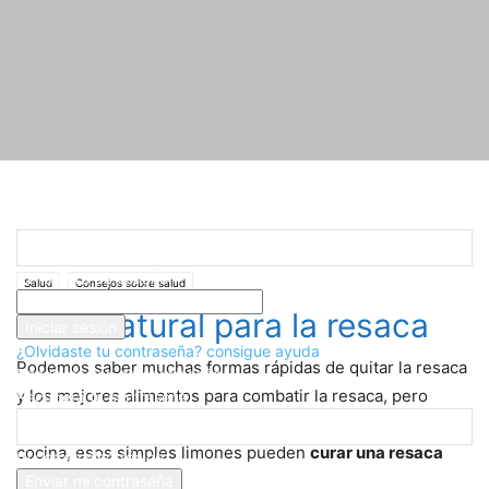
Registrarse
¡Bienvenido! Ingresa en tu cuenta
Inicio
Salud
Consejos sobre salud
Cura natural para la resaca
tu nombre de usuario
Salud
Consejos sobre salud
tu contraseña
Cura natural para la resaca
¿Olvidaste tu contraseña? consigue ayuda
Podemos saber muchas formas rápidas de quitar la resaca
Recuperación de contraseña
y los mejores alimentos para combatir la resaca, pero
Recupera tu contraseña
usted se sorprenderá de que la cura esta justo en su
cocina, esos simples limones pueden
curar una resaca
tu correo electrónico
milagrosamente.