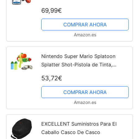
Tiempo Real App Sin Suscripción
69,99€
Impermeable con LED Luz También
Es Fácil de Localizar Noche...
COMPRAR AHORA
Amazon.es
Nintendo Super Mario Splatoon
Splatter Shot-Pistola de Tinta,
Medium (Jakks Pacific 55255)
53,72€
COMPRAR AHORA
Amazon.es
EXCELLENT Suministros Para El
Caballo Casco De Casco