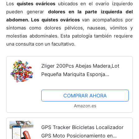
Los
quistes ováricos
ubicados en el ovario izquierdo
pueden generar
dolores en la parte izquierda del
abdomen. Los quistes ováricos
van acompañados por
síntomas como dolores pélvicos, nauseas, vómitos y
molestias abdominales. Esta patología también requiere
una consulta con un facultativo.
Zliger 200Pcs Abejas Madera,Lot
Pequeña Mariquita Esponja
Autoadhesivas Pegatinas Forma De
La Craft Mini para DIY Scrapbooking
COMPRAR AHORA
Nevera/Pared Pegatina Niños...
Amazon.es
GPS Tracker Bicicletas Localizador
GPS Moto Posicionamiento en