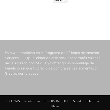
Esta web participa en el Programa de Afiliados de Amazon
Services LLC (publicidad de afiliados). Encontrarás enlaces
hacia Amazon por los que yo obtengo un porcentaje de
beneficio sin que tu precio de compra se vea aumentado.
Gracias por tu apoyo.
OFERTAS
Fisioterapia
SUPERALIMENTOS
Salud
Embarazo
Libros