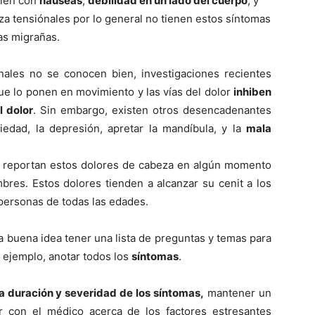
bién con
náuseas
,
debilidad en un lado del cuerpo
, y
za tensiónales por lo general no tienen estos sí­ntomas
las migrañas.
nales no se conocen bien, investigaciones recientes
ue lo ponen en movimiento y las ví­as del dolor
inhiben
l dolor
. Sin embargo, existen otros desencadenantes
siedad, la depresión, apretar la mandí­bula, y la
mala
es reportan estos dolores de cabeza en algún momento
bres. Estos dolores tienden a alcanzar su cenit a los
personas de todas las edades.
na buena idea tener una lista de preguntas y temas para
r ejemplo, anotar todos los
sí­ntomas
.
a duración y severidad de los sí­ntomas,
mantener un
r con el médico acerca de los factores estresantes