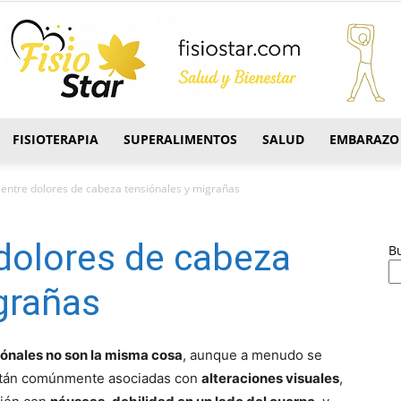
FISIOTERAPIA
SUPERALIMENTOS
SALUD
EMBARAZO
FisioStar
 entre dolores de cabeza tensiónales y migrañas
 dolores de cabeza
B
grañas
iónales no son la misma cosa
, aunque a menudo se
están comúnmente asociadas con
alteraciones visuales
,