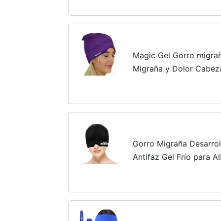
para Migrañas Alivio,...
Magic Gel Gorro migra
Migraña y Dolor Cabeza
Migraña para Aliviar la
- Gorro elástico...
Gorro Migraña Desarrol
Antifaz Gel Frío para Al
Cabeza, Jaqueca, Bolsas
Máscara Migraña 360º..