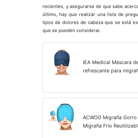
recientes, y asegurarse de que sabe acer
último, hay que realizar una lista de pre
tipos de dolores de cabeza que se está e
que se pueden considerar.
IEA Medical Máscara d
refrescante para migrañ
gorro para migrañas, m
cabeza, gorra de alivio.
ACWOO Migraña Gorro d
Migraña Frio Reutilizab
Calientes, Migraña Aliv