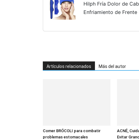
Hilph Fría Dolor de Ca
Enfriamiento de Frente
Hielo Frío para Cabeza
Reutilizada, Headache Re
Artículos relacionados
Más del autor
Comer BRÓCOLI para combatir
ACNÉ, Cuid
problemas estomacales
Evitar Gran