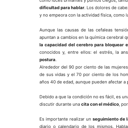
como luces brillantes y puntos ciegos, tam
dificultad para hablar
. Los dolores de cabe
y no empeora con la actividad fí­sica, como 
Aunque las causas de las cefaleas tensió
apuntan a cambios en la quí­mica cerebral q
la capacidad del cerebro para bloquear e
conocidos y, entre ellos: el estrés, la an
postura
.
Alrededor del 90 por ciento de las mujer
de sus vidas y el 70 por ciento de los hom
años 40 de edad, aunque pueden afectar a 
Debido a que la condición no es fácil, es u
discutir durante una
cita con el médico
, po
Es importante realizar un
seguimiento de l
diario o calendario de los mismos. Habla