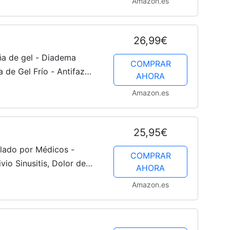
Amazon.es
26,99€
ña de gel - Diadema
COMPRAR
 de Gel Frío - Antifaz
AHORA
 Tensión en Cabeza y Ojos
Amazon.es
25,95€
lado por Médicos -
COMPRAR
ivio Sinusitis, Dolor de
AHORA
 y Ojeras, Antiestrés -
Amazon.es
.