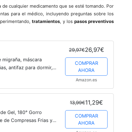
ca de cualquier medicamento que se esté tomando. Por
guntas para el médico, incluyendo preguntas sobre los
xperimentando,
tratamientos
, y los
pasos preventivos
26,97€
29,97€
e migraña, máscara
COMPRAR
as, antifaz para dormir,
AHORA
áscara para dolores de
Amazon.es
..
11,29€
13,99€
e Gel, 180° Gorro
COMPRAR
le de Compresas Frias y
AHORA
io Gorro, Gorro de Gel