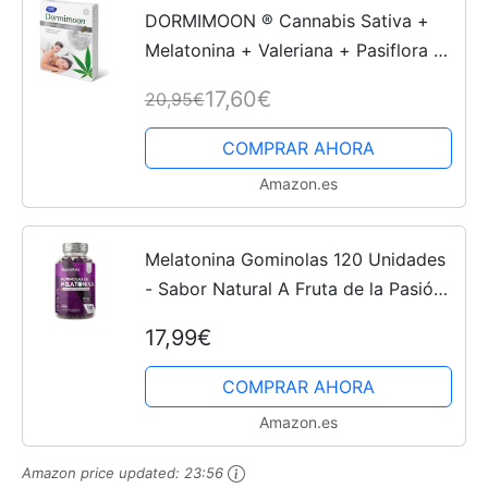
DORMIMOON ® Cannabis Sativa +
Melatonina + Valeriana + Pasiflora +
Vitamina B3 y B6 | 30 Comprimidos |
17,60€
20,95€
Consigue un sueño profundo y
reparador
COMPRAR AHORA
Amazon.es
Melatonina Gominolas 120 Unidades
- Sabor Natural A Fruta de la Pasión -
Con Vitamina B6 para Contribuir a la
17,99€
Reducción del Cansancio - Gummies
para la...
COMPRAR AHORA
Amazon.es
Amazon price updated:
23:56