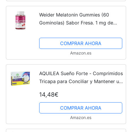
Weider Melatonin Gummies (60
Gominolas) Sabor Fresa. 1 mg de
melatonina por gominola. Sin
Azúcares y Sin Gluten. Ayuda contra
COMPRAR AHORA
el Jet-lag y para mejorar la...
Amazon.es
AQUILEA Sueño Forte - Comprimidos
Tricapa para Conciliar y Mantener un
Sueño Reparador 30 Comprimidos |
14,48€
Melatonina
COMPRAR AHORA
Amazon.es