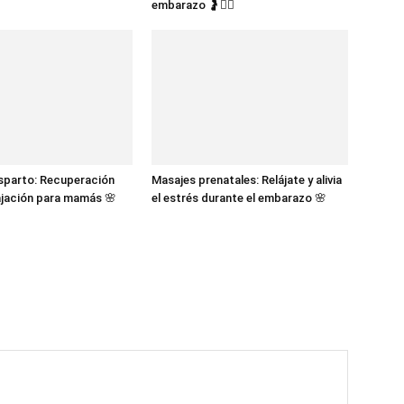
embarazo 🤰🧘‍♀️
sparto: Recuperación
Masajes prenatales: Relájate y alivia
lajación para mamás 🌸
el estrés durante el embarazo 🌸