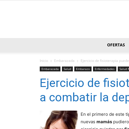
OFERTAS
Inicio
Embarazada
Ejercicio de fisioterapia pued
Embarazada
Salud
Embarazo
Enfermedades
Salud 
Ejercicio de fisi
a combatir la de
En el primero de este t
nuevas
mamás
pudiero