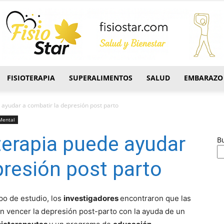
FISIOTERAPIA
SUPERALIMENTOS
SALUD
EMBARAZO
FisioStar
e ayudar a combatir la depresión post parto
Mental
oterapia puede ayudar
B
presión post parto
ipo de estudio, los
investigadores
encontraron que las
n vencer la depresión post-parto con la ayuda de un