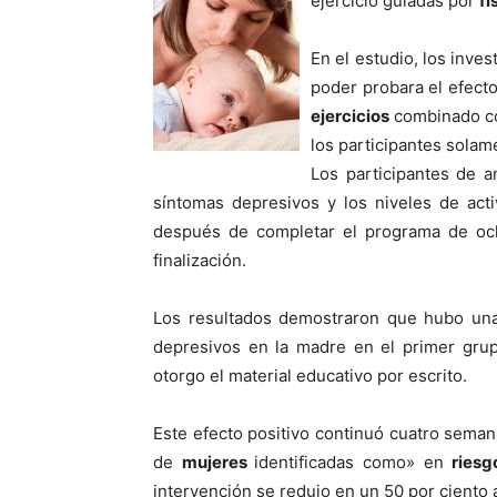
ejercicio guiadas por
fi
En el estudio, los inve
poder probara el efect
ejercicios
combinado co
los participantes solame
Los participantes de 
sí­ntomas depresivos y los niveles de activ
después de completar el programa de o
finalización.
Los resultados demostraron que hubo u
depresivos en la madre en el primer gru
otorgo el material educativo por escrito.
Este efecto positivo continuó cuatro seman
de
mujeres
identificadas como» en
ries
intervención se redujo en un 50 por ciento a