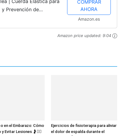
lea | Cuerda Elástica para
COMPRAR
AHORA
io y Prevención de
Amazon.es
Amazon price updated:
9:04
co en el Embarazo: Cómo
Ejercicios de fisioterapia para aliviar
 y Evitar Lesiones 🤰🧘‍♀️
el dolor de espalda durante el