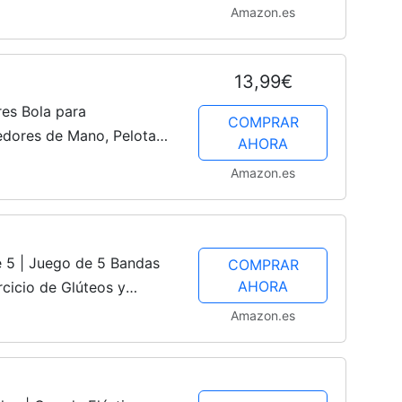
iento | Cintas Elásticas
Amazon.es
13,99€
res Bola para
COMPRAR
cedores de Mano, Pelota
AHORA
n Diferentes Grados de
Amazon.es
.
e 5 | Juego de 5 Bandas
COMPRAR
AHORA
rcicio de Glúteos y
as para Fitness, Yoga,
Amazon.es