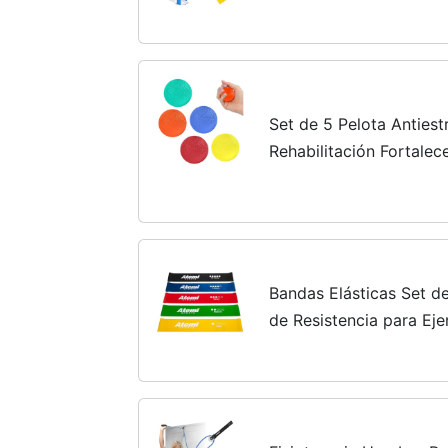
Musculación y Entrenam
(2m, 3 Azul...
Set de 5 Pelota Antiest
Rehabilitación Fortale
Rehabilitacion Mano co
Dureza, para Aliviar El..
Bandas Elásticas Set d
de Resistencia para Eje
Piernas | Cintas Elástic
Crossfit, Pilates,...