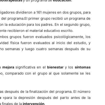
sioterapeutas
y un programa de
educación
.
stigadores dividieron a 161 mujeres en dos grupos, para
o del programa.El primer grupo recibió un programa de
n la educación para los padres. En el segundo grupo,
nte recibieron el material educativo escrito.
ambos grupos fueron evaluados psicológicamente, los
idad fí­sica fueron evaluados al inicio del estudio, y
cho semanas y luego cuatro semanas después de su
na
mejora
significativa en el
bienestar
y los
sí­ntomas
po, comparado con el grupo al que solamente se les
as después de la finalización del programa. El número
go
«para la depresión después del parto antes de la
 finales de la
intervención
.