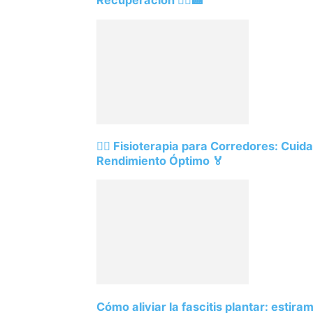
Recuperación 🏃‍♀️🏥
🏃‍♂️ Fisioterapia para Corredores: Cui
Rendimiento Óptimo 🏅
Cómo aliviar la fascitis plantar: estir