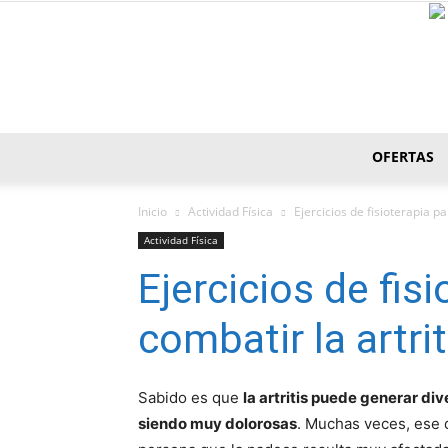
OFERTAS
Inicio
Actividad Fí­sica
Ejercicios de fisioterapia pa
Actividad Fí­sica
Ejercicios de fis
combatir la artrit
Sabido es que
la artritis puede generar di
siendo muy dolorosas
. Muchas veces, ese do