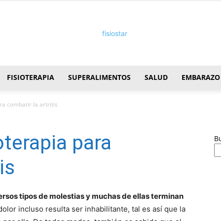
FISIOTERAPIA
SUPERALIMENTOS
SALUD
EMBARAZO
FisioStar
ra combatir la artritis
ioterapia para
B
is
versos tipos de molestias y muchas de ellas terminan
lor incluso resulta ser inhabilitante, tal es así que la