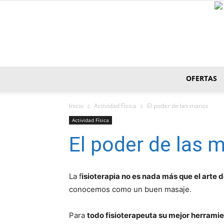
OFERTAS
Inicio
Actividad Fí­sica
El poder de las manos
Actividad Fí­sica
El poder de las 
La f
isioterapia no es nada más que el arte 
conocemos como un buen masaje.
Para
todo fisioterapeuta su mejor herramie