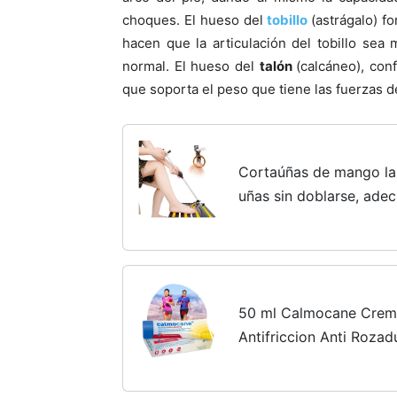
choques. El hueso del
tobillo
(astrágalo) fo
hacen que la articulación del tobillo se
normal. El hueso del
talón
(calcáneo), con
que soporta el peso que tiene las fuerzas d
Cortaúñas de mango lar
uñas sin doblarse, ad
con sobrepeso, anciano
rodillas (80 cm con lup
50 ml Calmocane Crem
Antifriccion Anti Rozad
Antiroces Badana Ciclis
Vaselina Deportiva - No