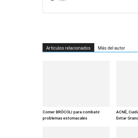
Control Remoto, 10 Pr
para Mejorar la Circulac
Artículos relacionados
Más del autor
Comer BRÓCOLI para combatir
ACNÉ, Cuid
problemas estomacales
Evitar Gran