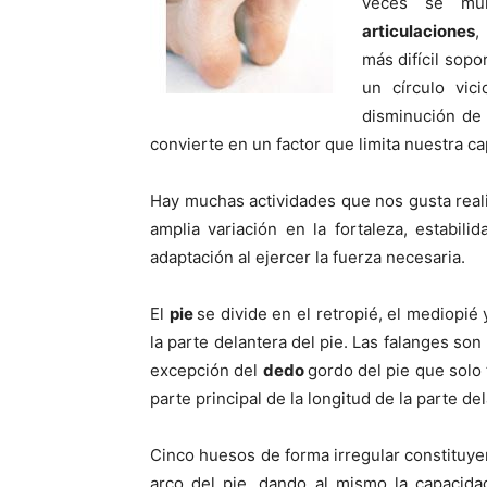
veces se mul
articulaciones
más difí­cil sop
un cí­rculo vi
disminución de
convierte en un factor que limita nuestra c
Hay muchas actividades que nos gusta reali
amplia variación en la fortaleza, estabili
adaptación al ejercer la fuerza necesaria.
El
pie
se divide en el retropié, el mediopié 
la parte delantera del pie. Las falanges son
excepción del
dedo
gordo del pie que solo 
parte principal de la longitud de la parte del
Cinco huesos de forma irregular constituyen
arco del pie, dando al mismo la capacida