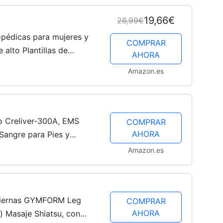
19,66€
26,99€
opédicas para mujeres y
COMPRAR
alto Plantillas de
AHORA
aves Inserto para pies
Amazon.es
io Creliver-300A, EMS
COMPRAR
AHORA
Sangre para Pies y
 Corporal, Neuropatía,
Amazon.es
 Piernas GYMFORM Leg
COMPRAR
AHORA
) Masaje Shiatsu, con