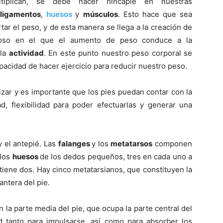
tiplican, se debe hacer hincapié en nuestras
,
ligamentos
,
huesos
y
músculos
. Esto hace que sea
ortar el peso, y de esta manera se llega a la creación de
cioso en el que el aumento de peso conduce a la
 la
actividad
. En este punto nuestro peso corporal se
apacidad de hacer ejercicio para reducir nuestro peso.
zar y es importante que los pies puedan contar con la
dad, flexibilidad para poder efectuarlas y generar una
y el antepié. Las
falanges
y los
metatarsos
componen
 los
huesos
de los dedos pequeños, tres en cada uno a
tiene dos. Hay cinco metatarsianos, que constituyen la
antera del pie.
 la parte media del pie, que ocupa la parte central del
d tanto para impulsarse, así­ como para absorber los