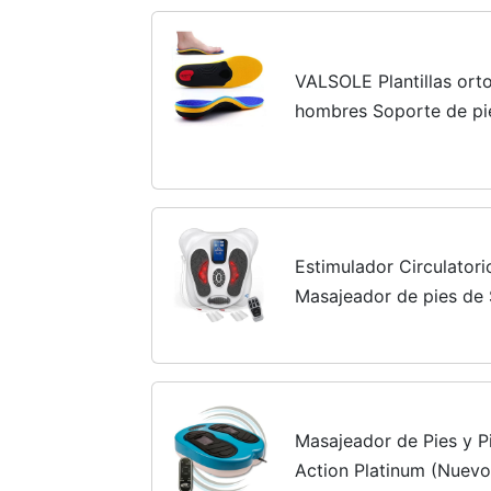
VALSOLE Plantillas ort
hombres Soporte de pie 
zapatos funcionales su
planos, dolor de pie,...
Estimulador Circulator
Masajeador de pies de 
Piernas, Alivia el Dolor
RLS, Fascitis Plantar
Masajeador de Pies y
Action Platinum (Nuevo