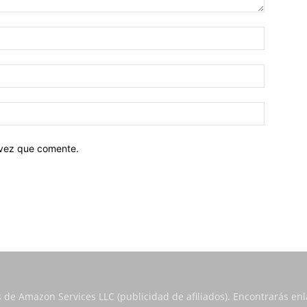
 vez que comente.
s de Amazon Services LLC (publicidad de afiliados). Encontrarás e