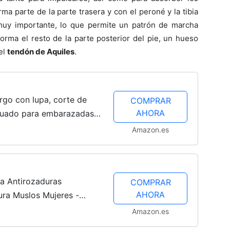
rma parte de la parte trasera y con el peroné y la tibia
a muy importante, lo que permite un patrón de marcha
forma el resto de la parte posterior del pie, un hueso
el
tendón de Aquiles
.
go con lupa, corte de
COMPRAR
AHORA
ecuado para embarazadas,
s, personas con malas
Amazon.es
a)
a Antirozaduras
COMPRAR
AHORA
ura Muslos Mujeres -
mo - Alternativa a La
Amazon.es
 Grasa -...