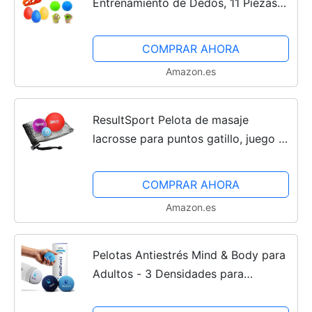
Entrenamiento de Dedos, 11 Piezas
de Entrenamiento de Manos,
Entrenador de Dedos, Pelota de
COMPRAR AHORA
Entrenamiento de Manos Suave con
Amazon.es
3...
ResultSport Pelota de masaje
lacrosse para puntos gatillo, juego de
3 tamaños, fascitis plantar,
reflexología del estrés, bola
COMPRAR AHORA
miofásica y fisioterapia
Amazon.es
Pelotas Antiestrés Mind & Body para
Adultos - 3 Densidades para
Rehabilitación y Fortalecimiento de
Mano - Alivio de Estrés y Ansiedad -