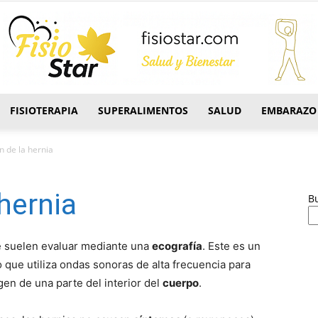
FISIOTERAPIA
SUPERALIMENTOS
SALUD
EMBARAZO
FisioStar
n de la hernia
hernia
B
e suelen evaluar mediante una
ecografí­a
. Este es un
 que utiliza ondas sonoras de alta frecuencia para
gen de una parte del interior del
cuerpo
.