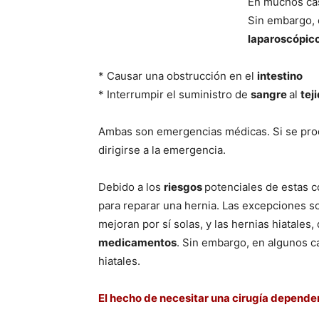
En muchos cas
Sin embargo, 
laparoscópic
* Causar una obstrucción en el
intestino
* Interrumpir el suministro de
sangre
al
tej
Ambas son emergencias médicas. Si se prod
dirigirse a la emergencia.
Debido a los
riesgos
potenciales de estas c
para reparar una hernia. Las excepciones s
mejoran por sí­ solas, y las hernias hiatales
medicamentos
. Sin embargo, en algunos ca
hiatales.
El hecho de necesitar una cirugí­a depende