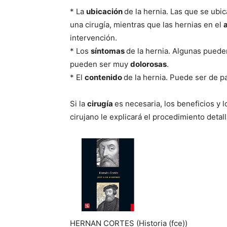
* La
ubicación
de la hernia. Las que se ubi
una cirugí­a, mientras que las hernias en el
intervención.
* Los
sí­ntomas
de la hernia. Algunas puede
pueden ser muy
dolorosas
.
* El
contenido
de la hernia. Puede ser de pa
Si la
cirugí­a
es necesaria, los beneficios y 
cirujano le explicará el procedimiento deta
HERNAN CORTES (Historia (fce))