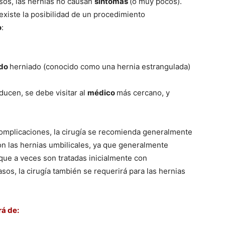
os, las hernias no causan
sí­ntomas
(o muy pocos).
existe la posibilidad de un procedimiento
o
:
ido
herniado (conocido como una hernia estrangulada)
ucen, se debe visitar al
médico
más cercano, y
omplicaciones, la cirugí­a se recomienda generalmente
on las hernias umbilicales, ya que generalmente
, que a veces son tratadas inicialmente con
sos, la cirugí­a también se requerirá para las hernias
rá de: