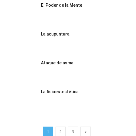
El Poder de la Mente
La acupuntura
Ataque de asma
La fisioestestética
1
2
3