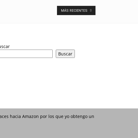
MÁS RECIENTES
uscar
Buscar
nlaces hacia Amazon por los que yo obtengo un