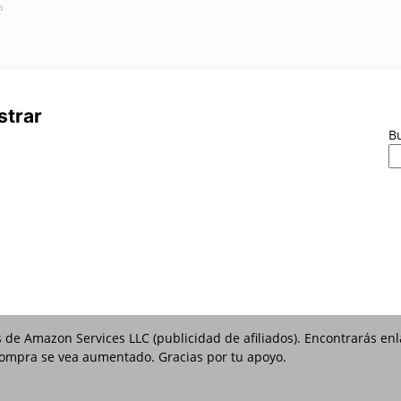
a
strar
B
s de Amazon Services LLC (publicidad de afiliados). Encontrarás e
 compra se vea aumentado. Gracias por tu apoyo.