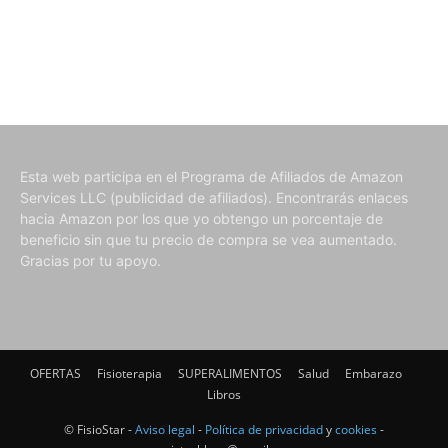
Esta web participa en el Programa de Afiliados de Amazon
Services LLC (publicidad de afiliados). Encontrarás enlaces
hacia Amazon por los que yo obtengo un porcentaje de
beneficio sin que tu precio de compra se vea aumentado.
Gracias por tu apoyo.
OFERTAS
Fisioterapia
SUPERALIMENTOS
Salud
Embarazo
Libros
© FisioStar -
Aviso legal
-
Política de privacidad
y
cookies
-