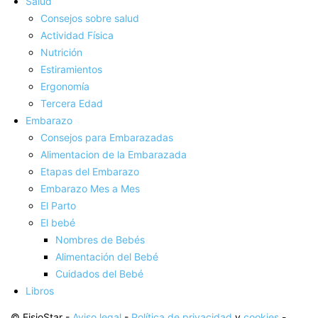
Salud
Consejos sobre salud
Actividad Fí­sica
Nutrición
Estiramientos
Ergonomí­a
Tercera Edad
Embarazo
Consejos para Embarazadas
Alimentacion de la Embarazada
Etapas del Embarazo
Embarazo Mes a Mes
El Parto
El bebé
Nombres de Bebés
Alimentación del Bebé
Cuidados del Bebé
Libros
© FisioStar -
Aviso legal
-
Política de privacidad
y
cookies
-