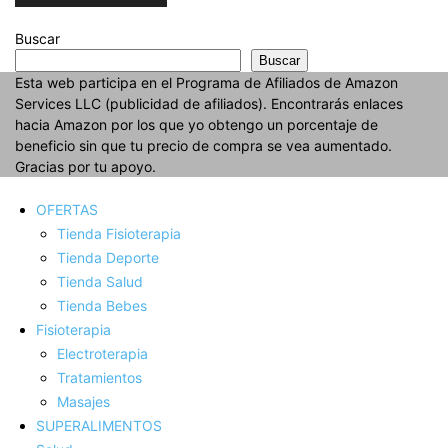
Buscar
Buscar
Esta web participa en el Programa de Afiliados de Amazon
Services LLC (publicidad de afiliados). Encontrarás enlaces
hacia Amazon por los que yo obtengo un porcentaje de
beneficio sin que tu precio de compra se vea aumentado.
Gracias por tu apoyo.
OFERTAS
Tienda Fisioterapia
Tienda Deporte
Tienda Salud
Tienda Bebes
Fisioterapia
Electroterapia
Tratamientos
Masajes
SUPERALIMENTOS