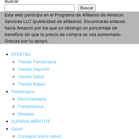
Buscar
Buscar
Esta web participa en el Programa de Afiliados de Amazon
Services LLC (publicidad de afiliados). Encontrarás enlaces
hacia Amazon por los que yo obtengo un porcentaje de
beneficio sin que tu precio de compra se vea aumentado.
Gracias por tu apoyo.
OFERTAS
Tienda Fisioterapia
Tienda Deporte
Tienda Salud
Tienda Bebes
Fisioterapia
Electroterapia
Tratamientos
Masajes
SUPERALIMENTOS
Salud
Consejos sobre salud