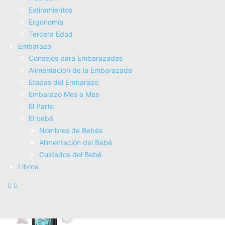
Estiramientos
Ergonomí­a
Tercera Edad
Embarazo
Consejos para Embarazadas
Alimentacion de la Embarazada
Etapas del Embarazo
Embarazo Mes a Mes
Más movimiento, menos sufrimiento: El poder de la
El Parto
fisioterapia para cuidar tu salud (Bienestar, estilo de vida,
El bebé
salud)
Nombres de Bebés
21,95€
Alimentación del Bebé
20,85€
Cuidados del Bebé
COMPRAR AHORA
Libros
Amazon.es