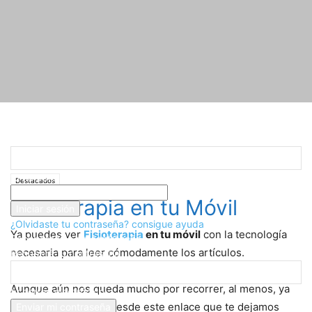
Registrarse
¡Bienvenido! Ingresa en tu cuenta
Inicio
Destacados
Fisioterapia en tu Móvil
tu nombre de usuario
Destacados
tu contraseña
Fisioterapia en tu Móvil
¿Olvidaste tu contraseña? consigue ayuda
Ya puedes ver
Fisioterapia
en tu móvil
con la tecnologí­a
Recuperación de contraseña
necesaria para leer cómodamente los artí­culos.
Recupera tu contraseña
Aunque aún nos queda mucho por recorrer, al menos, ya
tu correo electrónico
puedes suscriberte desde este enlace que te dejamos