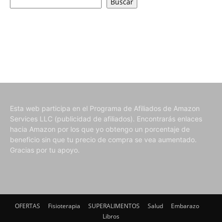
Buscar
Esta web participa en el Programa de Afiliados de Amazon
Services LLC (publicidad de afiliados). Encontrarás enlaces
hacia Amazon por los que yo obtengo un porcentaje de
beneficio sin que tu precio de compra se vea aumentado.
Gracias por tu apoyo.
OFERTAS
Fisioterapia
SUPERALIMENTOS
Salud
Embarazo
Libros