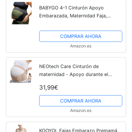
BABYGO 4-1 Cinturón Apoyo
Embarazada, Maternidad Faja,
Premamá Banda - para Espalda,
Pelvis, Caderas, Abdominals,
COMPRAR AHORA
Disfunción el Pubis de la Sínfisis,
Amazon.es
Ciática...
NEOtech Care Cinturón de
maternidad - Apoyo durante el
embarazo - banda para
31,99€
abdomen/cintura/espalda, faja de
premamá para el vientre - Marca
COMPRAR AHORA
Beige, XL
Amazon.es
KOOYOL Fajas Embarazo Premamá