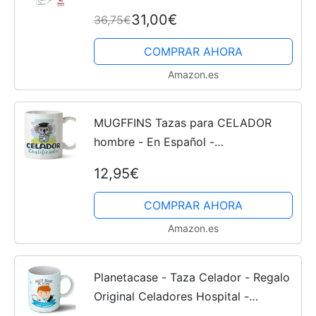
31,00€
36,75€
COMPRAR AHORA
Amazon.es
MUGFFINS Tazas para CELADOR
hombre - En Español -
Koalificado/koalificada - 11 oz / 330
12,95€
ml - Regalo original y divertido
COMPRAR AHORA
Amazon.es
Planetacase - Taza Celador - Regalo
Original Celadores Hospital -
Cerámica 330 mL - Taza Desayuno