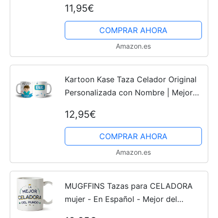
11,95€
Apta para Microondas y Lavavajillas
- Resistente a Lavados
COMPRAR AHORA
Amazon.es
Kartoon Kase Taza Celador Original
Personalizada con Nombre | Mejor
del Mundo Taza Profesiones de Cafe
12,95€
Desayuno para Regalar (Celador)
COMPRAR AHORA
Amazon.es
MUGFFINS Tazas para CELADORA
mujer - En Español - Mejor del
Mundo - 11 oz / 330 ml - Regalo