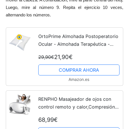
Luego, mire al número 9. Repita el ejercicio 10 veces,
alternando los números.
OrtoPrime Almohada Postoperatorio
Ocular - Almohada Terapéutica -
Cojín Ocular Ortopédico - Cojín
21,90€
29,90€
Postoperatorio Alta Protección -
Almohada Ojos Calidad y...
COMPRAR AHORA
Amazon.es
RENPHO Masajeador de ojos con
control remoto y calor,Compresión
de aire masajear ojos para aliviar la
68,99€
tensión ocular Círculos oscuros