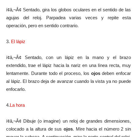
í¢â‚¬Â¢
Sentado, gira los globos oculares en el sentido de las
agujas del reloj. Parpadea varias veces y repite esta
operación, pero en sentido contrario.
3.
El lápiz
í¢â‚¬Â¢
Sentado, con un lápiz en la mano y el brazo
extendido, trae el lápiz hacia la nariz en una lí­nea recta, muy
lentamente. Durante todo el proceso, los
ojos
deben enfocar
al lápiz. El brazo deja de avanzar cuando la vista ya no puede
enfocarlo.
4.
La hora
í¢â‚¬Â¢
Dibuje (o imagine) un reloj de grandes dimensiones,
colocado a la altura de sus
ojos
. Mire hacia el número 2 sin
mover la cabeza. A continuación, mire la parte central del reloj.