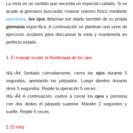
La vista es un sentido que necesita un especial cuidado. Si se
acude al gimnasio buscando mejorar nuestro fí­sico mediante
ejercicios
,
los ojos
deberí­an ser objeto también de su propia
gimnasia
especí­fica. A continuación se plantean una serie de
ejercicios oculares para descansar la vista y mantenerla en
perfecto estado.
1.
El masaje ocular, la fisioterapia de los ojos
í¢â‚¬Â¢
Sentado cómodamente, cierra los
ojos
durante 5
segundos, apretando los párpados. Luego ábrelos durante
otros 5 segundos. Repite la operación 5 veces.
í¢â‚¬Â¢
A continuación, vuelve a cerrar los
ojos
y presiona
con dos dedos el párpado superior. Mantén 2 segundos y
suelte. Repite 5 veces.
2.
El reloj