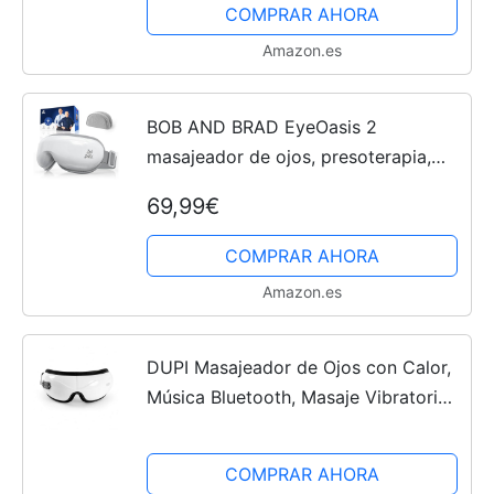
Bolsas de ojos Mejorar...
COMPRAR AHORA
Amazon.es
BOB AND BRAD EyeOasis 2
masajeador de ojos, presoterapia,
calor y música, Plegable masajeador
69,99€
ocular para aliviar la tensión ocular
Ojos secos Mejorar el sueño
COMPRAR AHORA
Amazon.es
DUPI Masajeador de Ojos con Calor,
Música Bluetooth, Masaje Vibratorio,
Plegable, Alivio de Tensión Ocular,
Ojos Secos, Mejora el Sueño
COMPRAR AHORA