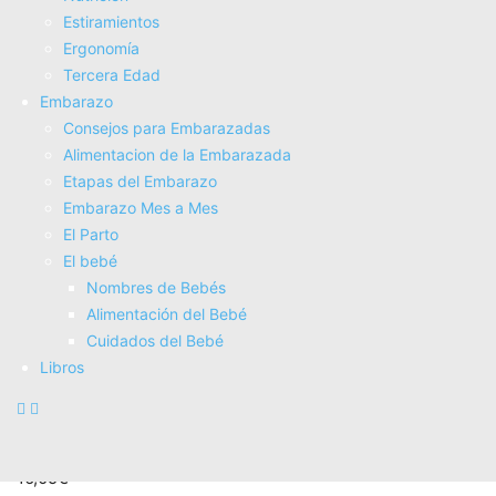
Estiramientos
Host: La importancia de un buen servicio de sala (Ensayo)
Ergonomí­a
Tercera Edad
19,95€
Embarazo
18,95€
Consejos para Embarazadas
COMPRAR AHORA
Alimentacion de la Embarazada
Amazon.es
Etapas del Embarazo
Embarazo Mes a Mes
El Parto
El bebé
Nombres de Bebés
Alimentación del Bebé
Cuidados del Bebé
Libros
EL SUTIL ARTE DE QUE (CASI TODO) TE IMPORTE UNA
MIERDA: 2805 (HARPERCOLLINS)
16,90€
16,05€